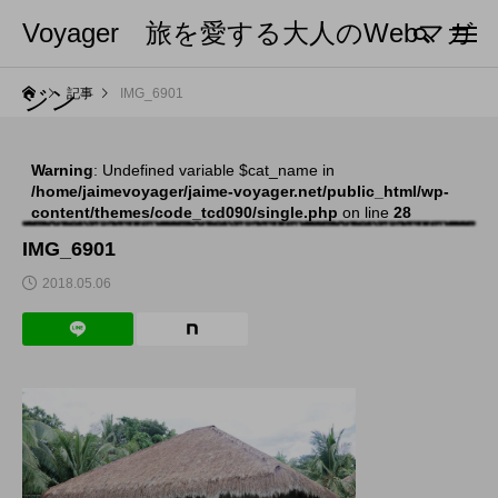
Voyager 旅を愛する大人のWebマガ
ジン
記事
IMG_6901
Warning
: Undefined variable $cat_name in
/home/jaimevoyager/jaime-voyager.net/public_html/wp-
content/themes/code_tcd090/single.php
on line
28
IMG_6901
2018.05.06