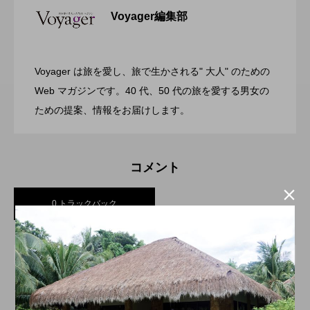
Voyager編集部
ガーデンバーベキューがリニューアル！
2026.07.28
リゾートホテル開業 GRAND MONday
Voyager は旅を愛し、旅で生かされる" 大人" のための
渋谷の真ん中に誕生！築50年のヴィンテ
2026.07.26
今年の夏はラグジュアリーなBBQ体験
Web マガジンです。40 代、50 代の旅を愛する男女の
Resort 東京ベイ舞浜
ための提案、情報をお届けします。
ージビルをライフスタイルホテルに コ
を ヒルトン成田
コメント
ンバージョンが際立つSHIFT HOTEL

0 トラックバック
SHIBUYA JINNAN
トラックバックURL
この記事へのトラックバックはありません。