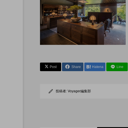
先で読む本
アリー ホテルの朝ごはん
Post
Share
Hatena
Line
投稿者:
Voyager編集部