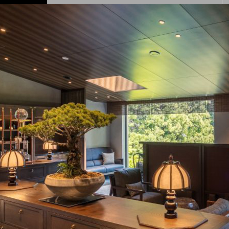
記事
！舞浜に充実のリゾートホテル開業 GRAND
編集部
リニューアル！今年の夏はラグジュアリーなBBQ体験
ベイ舞浜
は旅を愛し、旅で生かされる" 大人" のためのWeb マガジンで
50 代の旅を愛する男女のための提案、情報をお届けしま
50年のヴィンテージビルをライフスタイルホテルに
T HOTEL SHIBUYA JINNAN
コメント