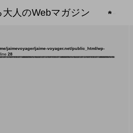
する大人のWebマガジン
記事
me/jaimevoyager/jaime-voyager.net/public_html/wp-
line
28