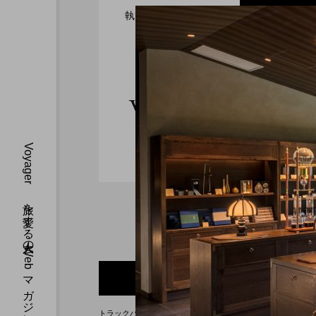
執筆者または連載者
新着
2026.07.30
全室オーシャンフロント
Voyager
2026.07.28
ガーデンバーベキューが
MONday Resort 東京
Voyager 
す。40 代、
Voyager 旅を愛する大人のWebマガジン
す。
2026.07.26
渋谷の真ん中に誕生！築
を ヒルトン成田
コンバージョンが際立つSHIF
0 トラックバック
トラックバックURL