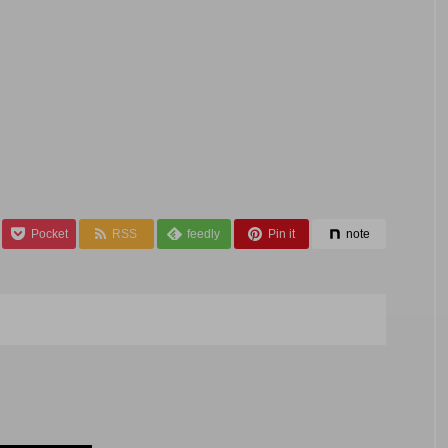
Pocket
RSS
feedly
Pin it
note