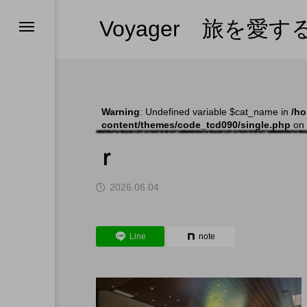
Voyager 旅を愛
ンツの紹介
ンツの紹介
ンツの紹介
ス
ホテルひとりメシ
ー・プーケット
（全部見る）
ー
Warning
: Undefined variable $cat_name in
/ho
content/themes/code_tcd090/single.php
on 
ム
ｒ
s in 日本
2026.06.04
l
Line
note
やめない理由