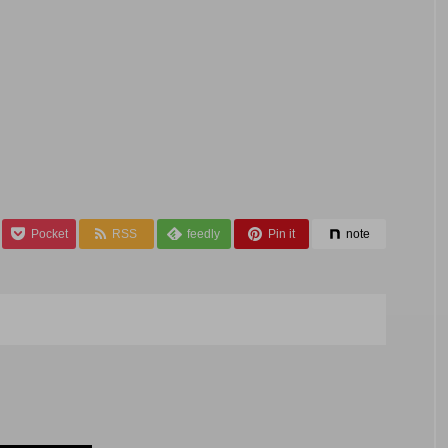
Pocket
RSS
feedly
Pin it
note