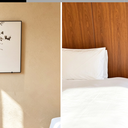
記事
！舞浜に充実のリゾートホテル開業 GRAND
編集部
リニューアル！今年の夏はラグジュアリーなBBQ体験
ベイ舞浜
は旅を愛し、旅で生かされる" 大人" のためのWeb マガジンで
50 代の旅を愛する男女のための提案、情報をお届けしま
50年のヴィンテージビルをライフスタイルホテルに
T HOTEL SHIBUYA JINNAN
コメント