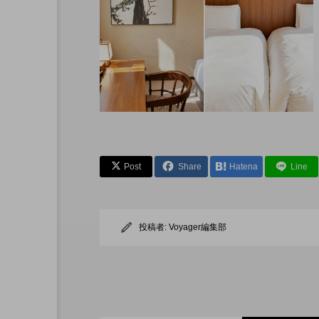
先で読む本
アリー ホテルの朝ごはん
Post
Share
Hatena
Line
投稿者:
Voyager編集部