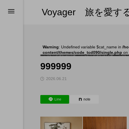
Voyager 旅を愛
ンツの紹介
ンツの紹介
ンツの紹介
ス
ホテルひとりメシ
ー・プーケット
（全部見る）
ー
Warning
: Undefined variable $cat_name in
/ho
content/themes/code_tcd090/single.php
on 
ム
999999
s in 日本
2026.06.21
l
Line
note
やめない理由