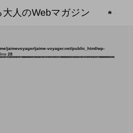
する大人のWebマガジン
記事
me/jaimevoyager/jaime-voyager.net/public_html/wp-
line
28