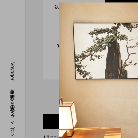
執筆者または連載者
新着
2026.07.30
全室オーシャンフロント
Voyager
2026.07.28
ガーデンバーベキューが
MONday Resort 東京
Voyager 
す。40 代、
Voyager 旅を愛する大人のWebマガジン
す。
2026.07.26
渋谷の真ん中に誕生！築
を ヒルトン成田
コンバージョンが際立つSHIF
0 トラックバック
トラックバックURL