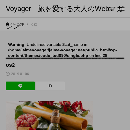
Voyager 旅を愛する大人のWebマガ
ジン
記事
os2
Warning
: Undefined variable $cat_name in
/home/jaimevoyager/jaime-voyager.net/public_html/wp-
content/themes/code_tcd090/single.php
on line
28
os2
2019.01.06