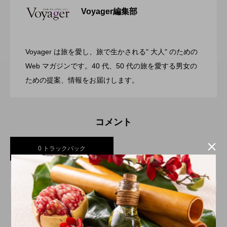
Voyager編集部
ガーデンバーベキューがリニューアル！
2026.07.28
リゾートホテル開業 GRAND MONday
Voyager は旅を愛し、旅で生かされる" 大人" のための
渋谷の真ん中に誕生！築50年のヴィンテ
2026.07.26
今年の夏はラグジュアリーなBBQ体験
Web マガジンです。40 代、50 代の旅を愛する男女の
Resort 東京ベイ舞浜
ための提案、情報をお届けします。
ージビルをライフスタイルホテルに コ
を ヒルトン成田
コメント
ンバージョンが際立つSHIFT HOTEL

0 トラックバック
SHIBUYA JINNAN
トラックバックURL
この記事へのトラックバックはありません。