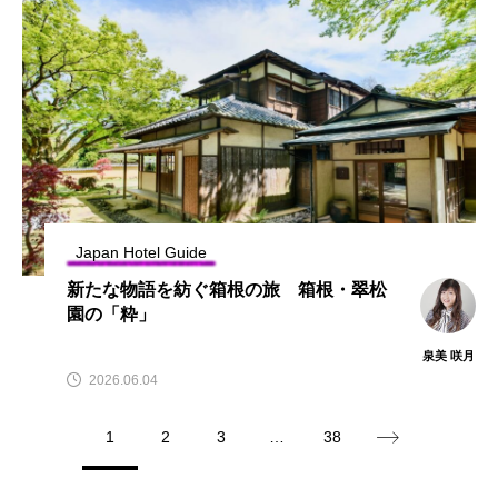
Japan Hotel Guide
新たな物語を紡ぐ箱根の旅 箱根・翠松
園の「粋」
泉美 咲月
2026.06.04
1
2
3
…
38