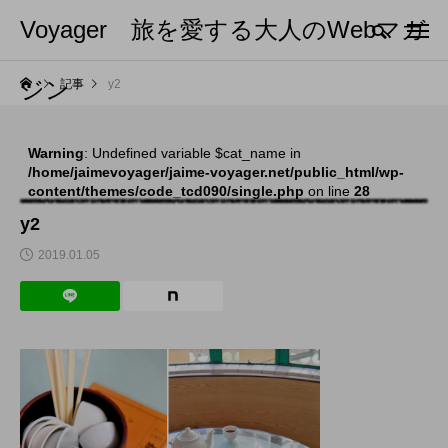
Voyager 旅を愛する大人のWebマガ
ジン
記事
y2
Warning
: Undefined variable $cat_name in
/home/jaimevoyager/jaime-voyager.net/public_html/wp-
content/themes/code_tcd090/single.php
on line
28
y2
2019.01.05