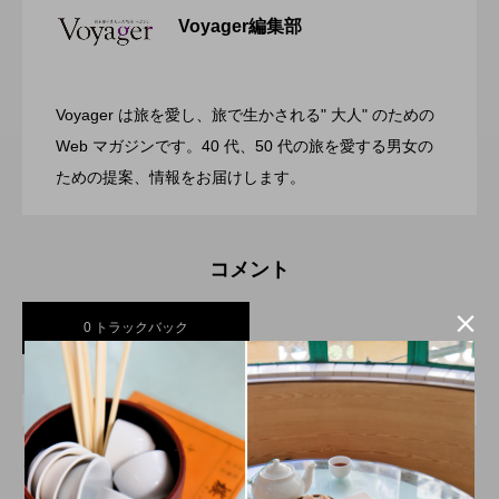
Voyager編集部
ガーデンバーベキューがリニューアル！
2026.07.28
リゾートホテル開業 GRAND MONday
Voyager は旅を愛し、旅で生かされる" 大人" のための
渋谷の真ん中に誕生！築50年のヴィンテ
2026.07.26
今年の夏はラグジュアリーなBBQ体験
Web マガジンです。40 代、50 代の旅を愛する男女の
Resort 東京ベイ舞浜
ための提案、情報をお届けします。
ージビルをライフスタイルホテルに コ
を ヒルトン成田
コメント
ンバージョンが際立つSHIFT HOTEL

0 トラックバック
SHIBUYA JINNAN
トラックバックURL
この記事へのトラックバックはありません。