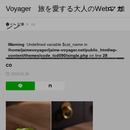
Voyager 旅を愛する大人のWebマガ
ジン
記事
co
Warning
: Undefined variable $cat_name in
/home/jaimevoyager/jaime-voyager.net/public_html/wp-
content/themes/code_tcd090/single.php
on line
28
co
2019.01.30