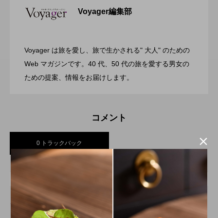
Voyager編集部
ガーデンバーベキューがリニューアル！
2026.07.28
リゾートホテル開業 GRAND MONday
Voyager は旅を愛し、旅で生かされる" 大人" のための
渋谷の真ん中に誕生！築50年のヴィンテ
2026.07.26
今年の夏はラグジュアリーなBBQ体験
Web マガジンです。40 代、50 代の旅を愛する男女の
Resort 東京ベイ舞浜
ための提案、情報をお届けします。
ージビルをライフスタイルホテルに コ
を ヒルトン成田
コメント
ンバージョンが際立つSHIFT HOTEL

0 トラックバック
SHIBUYA JINNAN
トラックバックURL
この記事へのトラックバックはありません。