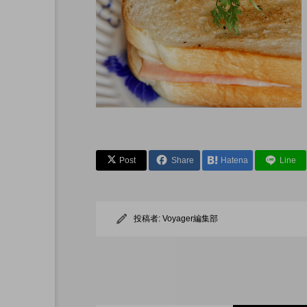
先で読む本
アリー ホテルの朝ごはん
Post
Share
Hatena
Line
投稿者:
Voyager編集部