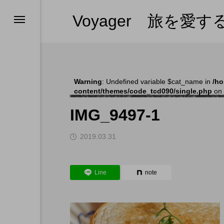
Voyager 旅を愛
ンツの紹介
ンツの紹介
ンツの紹介
ス
ホテルひとりメシ
ー・プーケット
（全部見る）
ー
Warning
: Undefined variable $cat_name in
/ho
content/themes/code_tcd090/single.php
on 
ム
IMG_9497-1
s in 日本
2019.03.31
l
Line
note
やめない理由