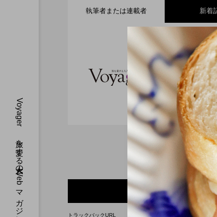
執筆者または連載者
新着
2026.07.30
全室オーシャンフロント
Voyager
2026.07.28
ガーデンバーベキューが
MONday Resort 東京
Voyager 
す。40 代、
Voyager 旅を愛する大人のWebマガジン
す。
2026.07.26
渋谷の真ん中に誕生！築
を ヒルトン成田
コンバージョンが際立つSHIF
0 トラックバック
トラックバックURL