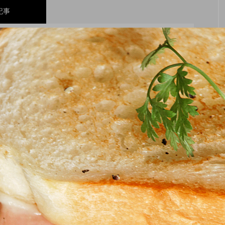
記事
！舞浜に充実のリゾートホテル開業 GRAND
編集部
リニューアル！今年の夏はラグジュアリーなBBQ体験
ベイ舞浜
は旅を愛し、旅で生かされる" 大人" のためのWeb マガジンで
50 代の旅を愛する男女のための提案、情報をお届けしま
50年のヴィンテージビルをライフスタイルホテルに
T HOTEL SHIBUYA JINNAN
コメント