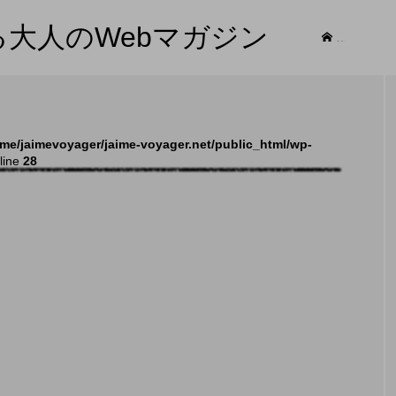
する大人のWebマガジン
記事
me/jaimevoyager/jaime-voyager.net/public_html/wp-
line
28