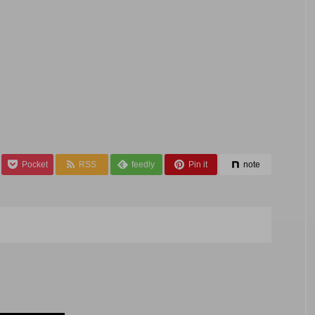
Pocket
RSS
feedly
Pin it
note