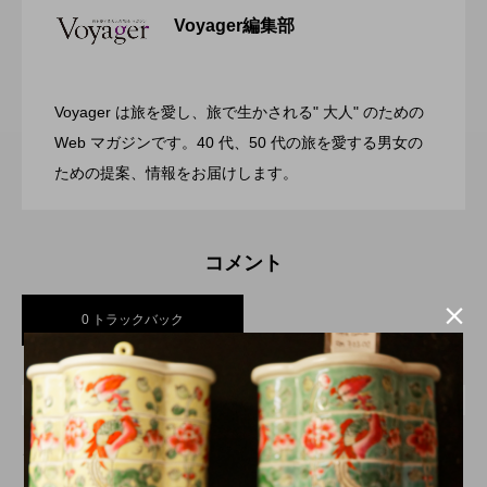
Voyager編集部
ガーデンバーベキューがリニューアル！
2026.07.28
リゾートホテル開業 GRAND MONday
Voyager は旅を愛し、旅で生かされる" 大人" のための
渋谷の真ん中に誕生！築50年のヴィンテ
2026.07.26
今年の夏はラグジュアリーなBBQ体験
Web マガジンです。40 代、50 代の旅を愛する男女の
Resort 東京ベイ舞浜
ための提案、情報をお届けします。
ージビルをライフスタイルホテルに コ
を ヒルトン成田
コメント
ンバージョンが際立つSHIFT HOTEL

0 トラックバック
SHIBUYA JINNAN
トラックバックURL
この記事へのトラックバックはありません。