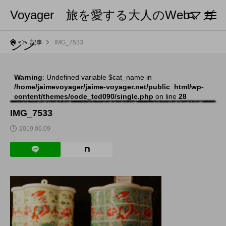
Voyager 旅を愛する大人のWebマガ
ジン
記事
IMG_7533
Warning
: Undefined variable $cat_name in
/home/jaimevoyager/jaime-voyager.net/public_html/wp-
content/themes/code_tcd090/single.php
on line
28
IMG_7533
2019.06.09