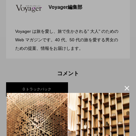
Voyager編集部
ガーデンバーベキューがリニューアル！
2026.07.28
リゾートホテル開業 GRAND MONday
Voyager は旅を愛し、旅で生かされる" 大人" のための
渋谷の真ん中に誕生！築50年のヴィンテ
2026.07.26
今年の夏はラグジュアリーなBBQ体験
Web マガジンです。40 代、50 代の旅を愛する男女の
Resort 東京ベイ舞浜
ための提案、情報をお届けします。
ージビルをライフスタイルホテルに コ
を ヒルトン成田
コメント
ンバージョンが際立つSHIFT HOTEL

0 トラックバック
SHIBUYA JINNAN
トラックバックURL
この記事へのトラックバックはありません。