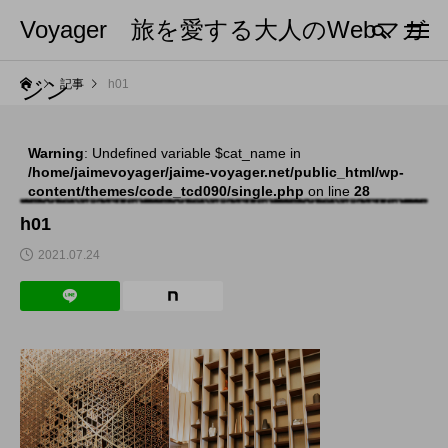
Voyager 旅を愛する大人のWebマガ
ジン
記事
h01
Warning
: Undefined variable $cat_name in
/home/jaimevoyager/jaime-voyager.net/public_html/wp-
content/themes/code_tcd090/single.php
on line
28
h01
2021.07.24