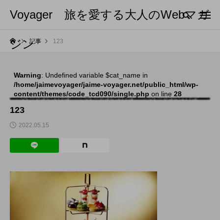
Voyager 旅を愛する大人のWebマガ
ジン
記事
123
Warning
: Undefined variable $cat_name in
/home/jaimevoyager/jaime-voyager.net/public_html/wp-
content/themes/code_tcd090/single.php
on line
28
123
2022.05.15