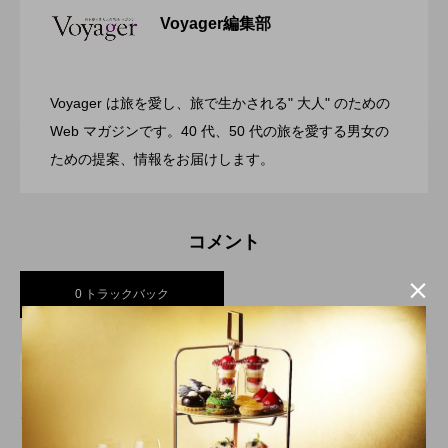
Voyager編集部
ガーデンバーベキューがリニューアル！
2026.07.28
リゾートホテル開業 GRAND MONday
Voyager は旅を愛し、旅で生かされる" 大人" のための
渋谷の真ん中に誕生！築50年のヴィンテ
2026.07.26
今年の夏はラグジュアリーなBBQ体験
Web マガジンです。40 代、50 代の旅を愛する男女の
Resort 東京ベイ舞浜
ための提案、情報をお届けします。
ージビルをライフスタイルホテルに コ
を ヒルトン成田
コメント
ンバージョンが際立つSHIFT HOTEL

0 トラックバック
SHIBUYA JINNAN
トラックバックURL
この記事へのトラックバックはありません。