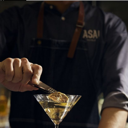
！舞浜に充実のリゾートホテル開業 GRAND
編集部
リニューアル！今年の夏はラグジュアリーなBBQ体験
ベイ舞浜
は旅を愛し、旅で生かされる" 大人" のためのWeb マガジンで
50 代の旅を愛する男女のための提案、情報をお届けしま
50年のヴィンテージビルをライフスタイルホテルに
T HOTEL SHIBUYA JINNAN
コメント