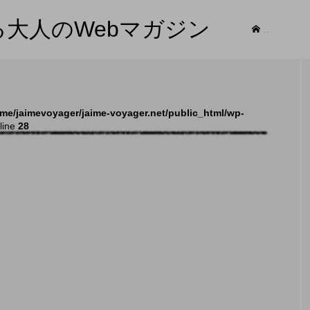
する大人のWebマガジン
記事
me/jaimevoyager/jaime-voyager.net/public_html/wp-
line
28