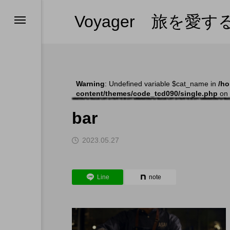
Voyager 旅を愛
ンツの紹介
ンツの紹介
ンツの紹介
ス
ホテルひとりメシ
ー・プーケット
（全部見る）
ー
Warning
: Undefined variable $cat_name in
/ho
content/themes/code_tcd090/single.php
on 
ム
bar
s in 日本
2023.05.27
l
Line
note
やめない理由