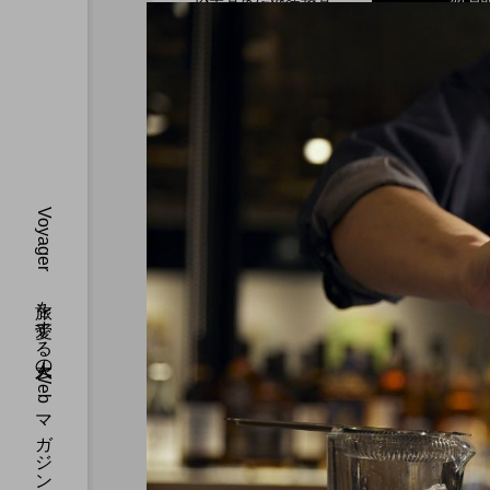
2026.07.30
全室オーシャンフロント
Voyager
2026.07.28
ガーデンバーベキューが
MONday Resort 東京
Voyager 
す。40 代、
Voyager 旅を愛する大人のWebマガジン
す。
2026.07.26
渋谷の真ん中に誕生！築
を ヒルトン成田
コンバージョンが際立つSHIF
0 トラックバック
トラックバックURL