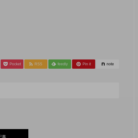
Pocket
RSS
feedly
Pin it
note
記事