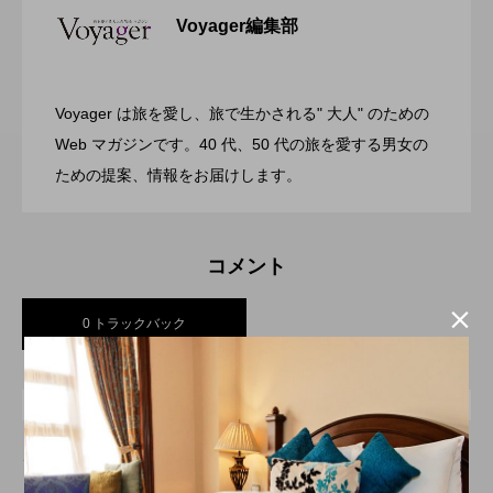
Voyager編集部
ガーデンバーベキューがリニューアル！
2026.07.28
リゾートホテル開業 GRAND MONday
Voyager は旅を愛し、旅で生かされる" 大人" のための
渋谷の真ん中に誕生！築50年のヴィンテ
2026.07.26
今年の夏はラグジュアリーなBBQ体験
Web マガジンです。40 代、50 代の旅を愛する男女の
Resort 東京ベイ舞浜
ための提案、情報をお届けします。
ージビルをライフスタイルホテルに コ
を ヒルトン成田
コメント
ンバージョンが際立つSHIFT HOTEL

0 トラックバック
SHIBUYA JINNAN
トラックバックURL
この記事へのトラックバックはありません。