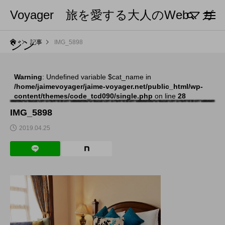
Voyager 旅を愛する大人のWebマガ
ジン
記事
IMG_5898
Warning
: Undefined variable $cat_name in
/home/jaimevoyager/jaime-voyager.net/public_html/wp-
content/themes/code_tcd090/single.php
on line
28
IMG_5898
2019.04.25