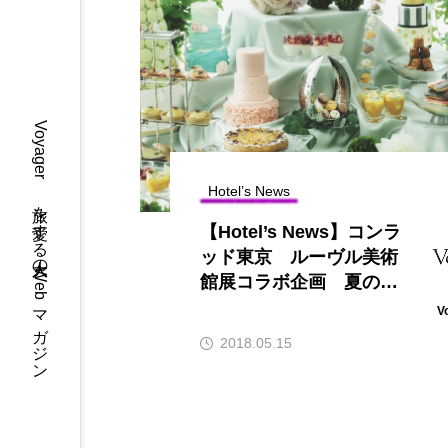
先で読む本
Voyager 旅を愛する大人のWebマガジン
Hotel’s News
アリー ホテルの朝ごはん
【Hotel’s News】コンラ
ッド東京 ルーヴル美術
館展コラボ企画 夏のパ
リを感じるルーヴル ス
V
イーツブッフェ開催
2018.05.15