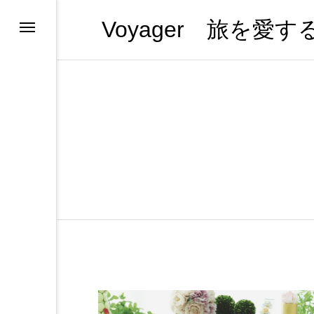
Voyager 旅を愛
ンツの紹介
ンツの紹介
ンツの紹介
ス
ホテルひとりメシ
ー・プーケット
（全部見る）
ー
ム
s in 日本
l
やめない理由