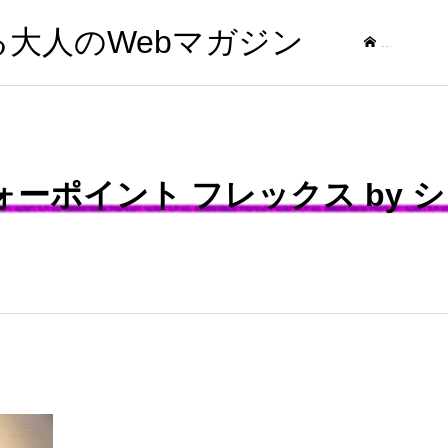
する大人のWebマガジン
記事
ォーポイント フレックス by 