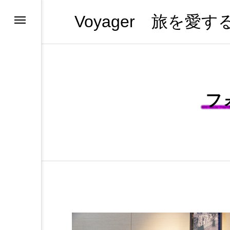
Voyager 旅を愛
ンツの紹介
ンツの紹介
ンツの紹介
ス
ホテルひとりメシ
ー・プーケット
（全部見る）
ー
フ
ム
s in 日本
l
やめない理由