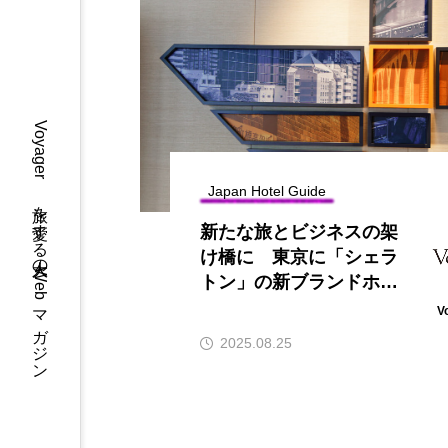
先で読む本
Voyager 旅を愛する大人のWebマガジン
Japan Hotel Guide
アリー ホテルの朝ごはん
新たな旅とビジネスの架
け橋に 東京に「シェラ
トン」の新ブランドホテ
ル誕生～フォーポイント
V
フレックス by シェラト
2025.08.25
ン 東京東神田～