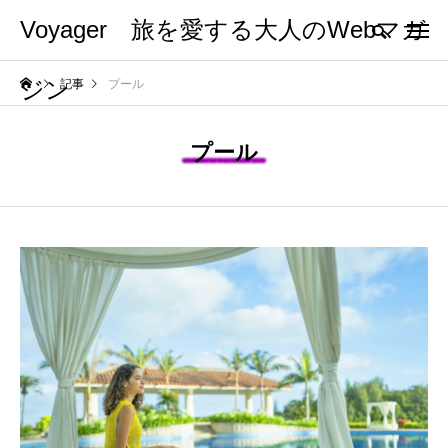
Voyager 旅を愛する大人のWebマガ
ジン
記事
プール
プール