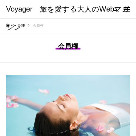
Voyager 旅を愛する大人のWebマガ
ジン
記事
会員権
会員権