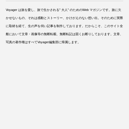
Voyager は旅を愛し、旅で生かされる” 大人” のためのWeb マガジンです。旅に欠
かせないもの、それは感動とストーリー、かけがえのない想い出。そのために実際
に取材を経て、生の声を伺い記事を制作しております。だからこそ、このサイト全
般において文章・画像等の無断転載、無断転記は固くお断りしております。文章、
写真の著作権はすべてVoyager編集部に帰属します。