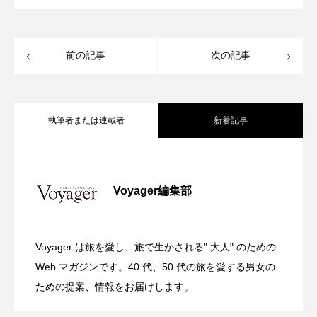
前の記事
次の記事
執筆者または連載者
新着記事
全室オーシャンフロント！舞浜に充実の
2026.07.30
Voyager編集部
ガーデンバーベキューがリニューアル！
2026.07.28
リゾートホテル開業 GRAND MONday
Voyager は旅を愛し、旅で生かされる" 大人" のための
渋谷の真ん中に誕生！築50年のヴィンテ
2026.07.26
今年の夏はラグジュアリーなBBQ体験
Web マガジンです。40 代、50 代の旅を愛する男女の
Resort 東京ベイ舞浜
ための提案、情報をお届けします。
ージビルをライフスタイルホテルに コ
を ヒルトン成田