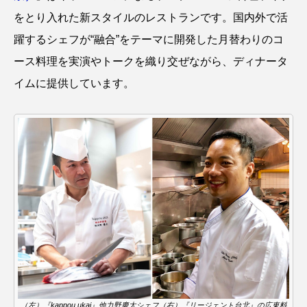
をとり入れた新スタイルのレストランです。国内外で活
躍するシェフが“融合”をテーマに開発した月替わりのコ
ース料理を実演やトークを織り交ぜながら、ディナータ
イムに提供しています。
（左）『kappou ukai』他力野慶太シェフ（右）『リージェント台北』の広東料