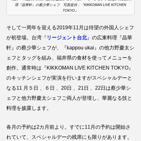
理『晶華軒』の蔡少華シェフ 写真提供：『KIKKOMAN LIVE KITCHEN
TOKYO』
そして一周年を迎える2019年11月は待望の外国人シェフ
が初登場。台湾『
リージェント台北
』の広東料理『晶華
軒』の蔡少華シェフが、『kappou ukai』の他力野慶太シ
ェフとタッグを組み、福井県の食材を使ってメニューを
創作。通常時は『KIKKOMAN LIVE KITCHEN TOKYO』
のキッチンシェフが実演を行いますがスペシャルデーと
なる11 月５日 、６日 、20日 、21日 、22日は蔡少華シ
ェフと他力野慶太シェフご両人が登壇し、華麗なる技と
料理を披露します。
各月の予約は2カ月前より。すでに11月の予約は開始さ
れていて、スペシャルデーの残席にも限りがあります。