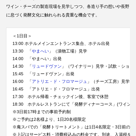
ワイン・チーズの製造現場を見学しつつ、各造り手の想いや長野
に息づく発酵文化に触れられる貴重な機会です。
＜1日目＞
13:00 ホテルメインエントランス集合、ホテル出発
13:30 「
やまへい
」（漬物工場）見学
14:00 「やまへい」出発
14:30 「
リュードヴァン
」（ワイナリー）見学・試飲・ショッ
15:45 「リュードヴァン」出発
16:00 「
アトリエ・ド・フロマージュ
」（チーズ工房）見学・
16:45 「アトリエ・ド・フロマージュ」出発
17:30 ホテル帰着・チェックイン後、客室で休憩
18:30 ホテルレストランにて「発酵ディナーコース」(ワインペ
※3日前17時までの事前予約制
※ご予約は2名様より、1日20名様限定
※庵スパでの「発酵トリートメント」は1日4名限定・3日前の事
※上記はサービス料・消費税込みの料金です。別途、入湯税を申