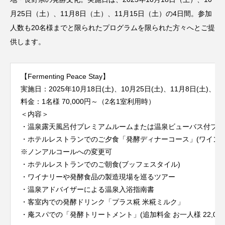
月25日（土）、11月8日（土）、11月15日（土）の4日間。参加
人数も20名様までと限られたプログラムを限られた方々へとご提
供します。
【Fermenting Peace Stay】
実施日：2025年10月18日(土)、10月25日(土)、11月8日(土)、1
料金：1名様 70,000円～（2名1室利用時）
＜内容＞
・温泉露天風呂付プレミアムルームまたは温泉ビューバス付プレミ
・ホテルレストランでのご夕食「発酵ディナーコース」(ワインペ
※ノンアルコールへの変更可
・ホテルレストランでのご朝食(ブッフェスタイル)
・ワイナリーや発酵食品の製造現場を巡るツアー
・温泉アドバイザーによる温泉入浴指南書
・客室内での発酵ドリンク「プラス糀 米糀ミルク」
・庵スパでの「発酵トリートメント」(追加料金 お一人様 22,000