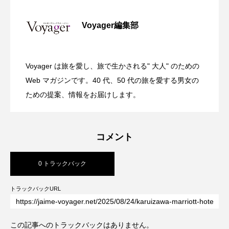
全室オーシャンフロント！舞浜に充実の
2026.07.30
Voyager編集部
ガーデンバーベキューがリニューアル！
2026.07.28
リゾートホテル開業 GRAND MONday
Voyager は旅を愛し、旅で生かされる" 大人" のための
渋谷の真ん中に誕生！築50年のヴィンテ
2026.07.26
今年の夏はラグジュアリーなBBQ体験
Web マガジンです。40 代、50 代の旅を愛する男女の
Resort 東京ベイ舞浜
ための提案、情報をお届けします。
ージビルをライフスタイルホテルに コ
を ヒルトン成田
コメント
ンバージョンが際立つSHIFT HOTEL
0 トラックバック
SHIBUYA JINNAN
トラックバックURL
この記事へのトラックバックはありません。