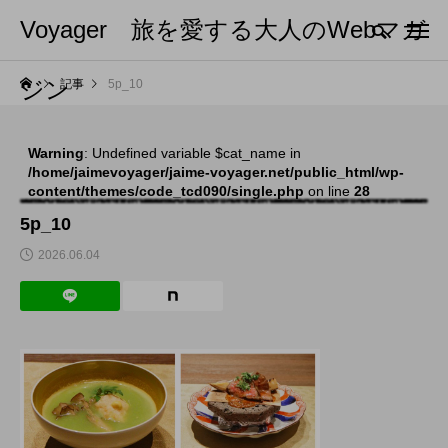
Voyager 旅を愛する大人のWebマガ
ジン
記事
5p_10
Warning
: Undefined variable $cat_name in
/home/jaimevoyager/jaime-voyager.net/public_html/wp-
content/themes/code_tcd090/single.php
on line
28
5p_10
2026.06.04