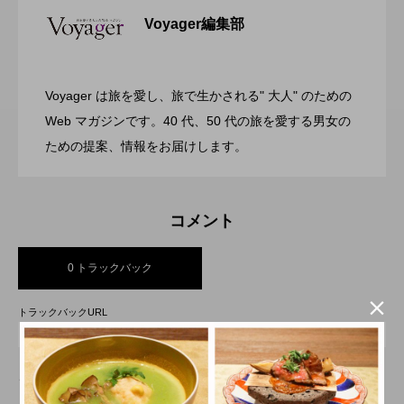
Voyager編集部
ガーデンバーベキューがリニューアル！
2026.07.28
リゾートホテル開業 GRAND MONday
Voyager は旅を愛し、旅で生かされる" 大人" のための
渋谷の真ん中に誕生！築50年のヴィンテ
2026.07.26
今年の夏はラグジュアリーなBBQ体験
Web マガジンです。40 代、50 代の旅を愛する男女の
Resort 東京ベイ舞浜
ための提案、情報をお届けします。
ージビルをライフスタイルホテルに コ
を ヒルトン成田
コメント
ンバージョンが際立つSHIFT HOTEL
0 トラックバック

SHIBUYA JINNAN
トラックバックURL
この記事へのトラックバックはありません。