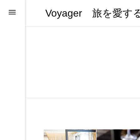
Voyager 旅を愛
ンツの紹介
ンツの紹介
ンツの紹介
ス
ホテルひとりメシ
ー・プーケット
（全部見る）
ー
ム
s in 日本
l
やめない理由