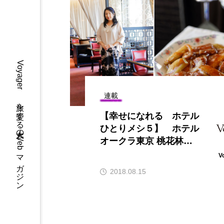
先で読む本
Voyager 旅を愛する大人のWebマガジン
連載
アリー ホテルの朝ごはん
【幸せになれる ホテル
ひとりメシ５】 ホテル
オークラ東京 桃花林の
夏天小菜ランチコース
V
で 秋を謳歌する発展運
2018.08.15
を手に入れる