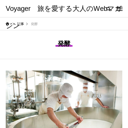
Voyager 旅を愛する大人のWebマガ
ジン
記事
発酵
発酵