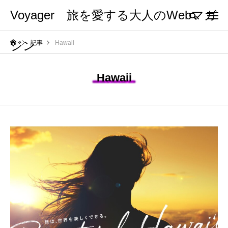
Voyager 旅を愛する大人のWebマガ
ジン
記事
Hawaii
Hawaii