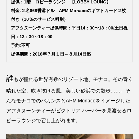
提供：1階 ロビーラウンジ 【LOBBY LOUNG】
料金:２名668香港ドル APM Monacoのギフトカード２枚
付き（10％のサービス料別）
アフタヌーンティー提供時間：平日14：30〜18：00/土日祝
日：13：30～18：00
予約:不可
提供期間：2018年７月１日～８月14日迄
誰
もが憧れる世界有数のリゾート地、モナコ。その青く
晴れた空、吹き抜ける風、美しい砂浜での散歩……。そ
んなモナコでのバカンスとAPM Monacoをイメージした
アフタヌーンティーがビクトリア ハーバーを見渡せるロ
ビーラウンジで召し上がれます。