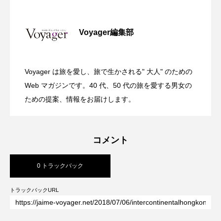
全室オーシャンフロント！舞浜に充実の
2026.07.30
Voyager編集部
ガーデンバーベキューがリニューアル！
2026.07.28
リゾートホテル開業 GRAND MONday
Voyager は旅を愛し、旅で生かされる" 大人" のための
渋谷の真ん中に誕生！築50年のヴィンテ
2026.07.26
今年の夏はラグジュアリーなBBQ体験
Web マガジンです。40 代、50 代の旅を愛する男女の
Resort 東京ベイ舞浜
ための提案、情報をお届けします。
ージビルをライフスタイルホテルに コ
を ヒルトン成田
コメント
ンバージョンが際立つSHIFT HOTEL
0 トラックバック
SHIBUYA JINNAN
トラックバックURL