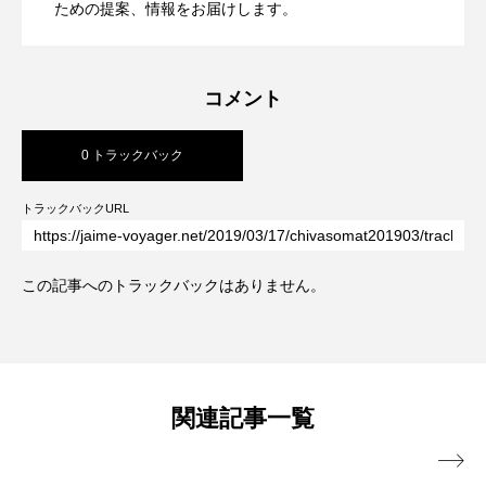
ための提案、情報をお届けします。
ージビルをライフスタイルホテルに コ
を ヒルトン成田
コメント
ンバージョンが際立つSHIFT HOTEL
0 トラックバック
SHIBUYA JINNAN
トラックバックURL
この記事へのトラックバックはありません。
関連記事一覧
