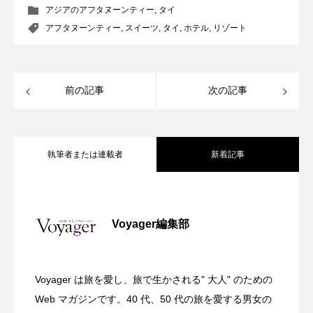
アジアのアフタヌーンティー
,
タイ
アフタヌーンティー
,
スイーツ
,
タイ
,
ホテル
,
リゾート
前の記事
次の記事
執筆者または連載者
新着記事
全室オーシャンフロント！舞浜に充実の
2026.07.30
Voyager編集部
ガーデンバーベキューがリニューアル！
2026.07.28
リゾートホテル開業 GRAND MONday
Voyager は旅を愛し、旅で生かされる" 大人" のための
渋谷の真ん中に誕生！築50年のヴィンテ
2026.07.26
今年の夏はラグジュアリーなBBQ体験
Web マガジンです。40 代、50 代の旅を愛する男女の
Resort 東京ベイ舞浜