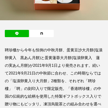
聘珍樓から今年も恒例の中秋月餅、蛋黄豆沙大月餅(塩漬
卵黄入 黒あん月餅)と蛋黄蓮蓉大月餅(塩漬卵黄入 蓮
の実あん月餅)が2021年9月1日より発売されます。続い
て2021年9月21日の中秋節に合わせ、この時期ならでは
の「塩漬卵黄入り大月餅」2種類を、それぞれ「聘珍
樓」「聘」の刻印入りで限定販売。「香港聘珍樓」の中
国の伝統的な絵柄を使用した特製ギフトボックス入りで
贈り物にもピッタリ。凍頂烏龍茶との組み合わせを選べ