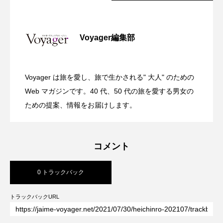
全室オーシャンフロント！舞浜に充実の
2026.07.30
Voyager編集部
ガーデンバーベキューがリニューアル！
2026.07.28
リゾートホテル開業 GRAND MONday
Voyager は旅を愛し、旅で生かされる" 大人" のための
渋谷の真ん中に誕生！築50年のヴィンテ
2026.07.26
今年の夏はラグジュアリーなBBQ体験
Web マガジンです。40 代、50 代の旅を愛する男女の
Resort 東京ベイ舞浜
ための提案、情報をお届けします。
ージビルをライフスタイルホテルに コ
を ヒルトン成田
コメント
ンバージョンが際立つSHIFT HOTEL
0 トラックバック
SHIBUYA JINNAN
トラックバックURL