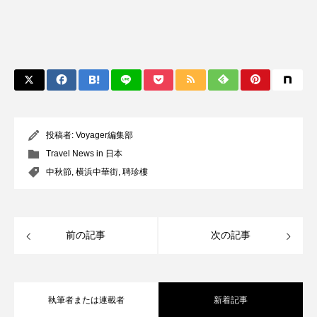
投稿者:
Voyager編集部
Travel News in 日本
中秋節
,
横浜中華街
,
聘珍樓
前の記事
次の記事
執筆者または連載者
新着記事