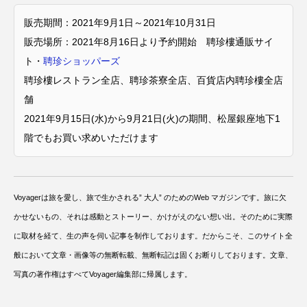
販売期間：2021年9月1日～2021年10月31日
販売場所：2021年8月16日より予約開始 聘珍樓通販サイ
ト・
聘珍ショッパーズ
聘珍樓レストラン全店、聘珍茶寮全店、百貨店内聘珍樓全店
舗
2021年9月15日(水)から9月21日(火)の期間、松屋銀座地下1
階でもお買い求めいただけます
Voyagerは旅を愛し、旅で生かされる” 大人” のためのWeb マガジンです。旅に欠
かせないもの、それは感動とストーリー、かけがえのない想い出。そのために実際
に取材を経て、生の声を伺い記事を制作しております。だからこそ、このサイト全
般において文章・画像等の無断転載、無断転記は固くお断りしております。文章、
写真の著作権はすべてVoyager編集部に帰属します。