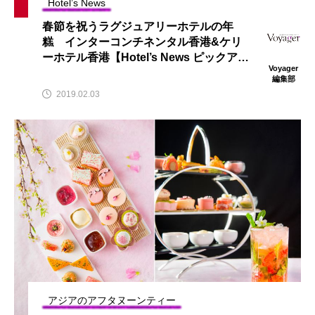
Hotel’s News
春節を祝うラグジュアリーホテルの年
糕 インターコンチネンタル香港&ケリ
ーホテル香港【Hotel’s News ピックアッ
Voyager
プ】
編集部
2019.02.03
アジアのアフタヌーンティー