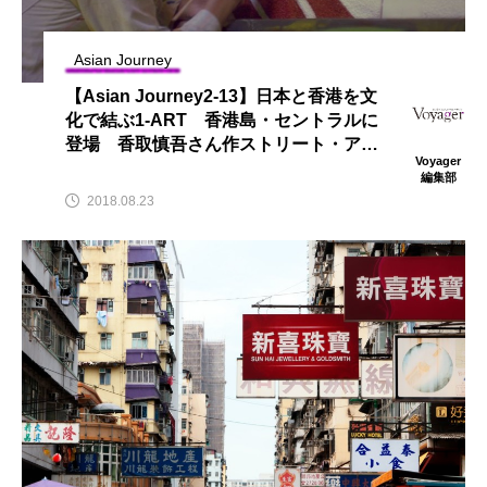
Asian Journey
【Asian Journey2-13】日本と香港を文
化で結ぶ1-ART 香港島・セントラルに
登場 香取慎吾さん作ストリート・アー
Voyager
ト『大きなお口の龍の子（大口龍仔）』
編集部
2018.08.23