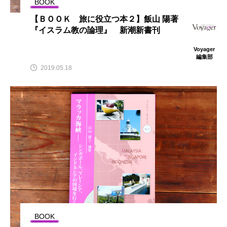
BOOK
【ＢＯＯＫ 旅に役立つ本２】飯山 陽著
『イスラム教の論理』 新潮新書刊
Voyager
編集部
2019.05.18
BOOK