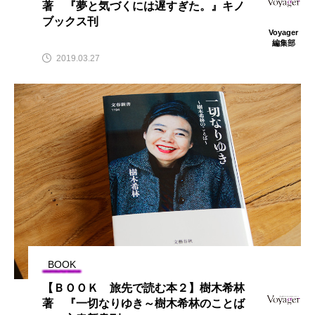
著 『夢と気づくには遅すぎた。』キノ
ブックス刊
Voyager
編集部
2019.03.27
BOOK
【ＢＯＯＫ 旅先で読む本２】樹木希林
著 『一切なりゆき～樹木希林のことば