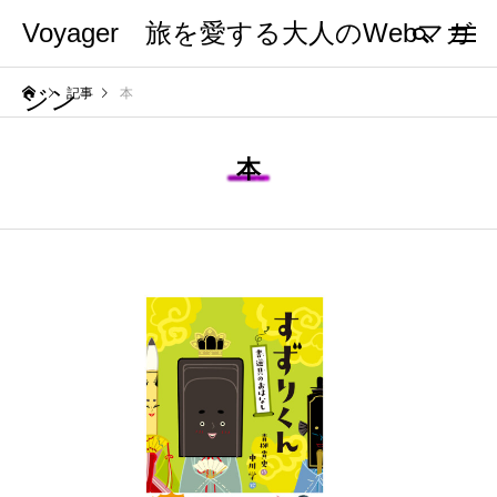
Voyager 旅を愛する大人のWebマガ
ジン
記事
本
本