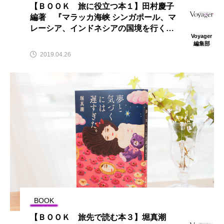
【ＢＯＯＫ 旅に役立つ本１】田村慶子
編著 『マラッカ海峡 シンガポール、マ
レーシア、インドネシアの国境を行く』
Voyager
北海道大学出版会刊
編集部
2019.04.26
BOOK
【ＢＯＯＫ 旅先で読む本３】堀真潮