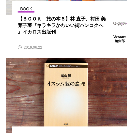
BOOK
【ＢＯＯＫ 旅の本６】林 直子、村田 美
菜子著『キラキラかわいい街バンコクへ
』イカロス出版刊
Voyager
編集部
2019.06.22