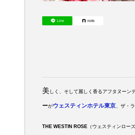
Line
note
美
しく、そして麗しく香るアフタヌーン
ー
ウェスティンホテル東京
が
、ザ・ラ
THE WESTIN ROSE
（ウェスティンロー