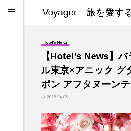
Voyager 旅を愛
ンツの紹介
ンツの紹介
ンツの紹介
ス
ホテルひとりメシ
ー・プーケット
（全部見る）
ー
Hotel’s News
【Hotel’s New
ム
ル東京×アニック グ
s in 日本
ポン アフタヌーン
2018.04.03
l
やめない理由