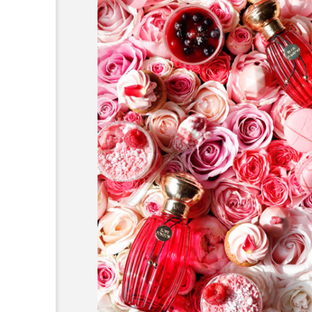
先で読む本
アリー ホテルの朝ごはん