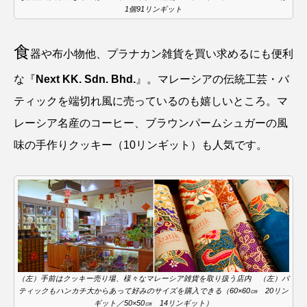
1個91リンギット
食
器や布小物他、プラナカン雑貨を買い求めるにも便利
な『
Next KK. Sdn. Bhd.
』。マレーシアの伝統工芸・バ
ティックを端切れ風に売っているのも嬉しいところ。マ
レーシア名産のコーヒー、ブラウンパームシュガーの風
味の手作りクッキー（10リンギット）も人気です。
（左）手前はクッキー売り場、様々なマレーシア雑貨を取り扱う店内 （左）バ
ティックもハンカチ大からあって好みのサイズを購入できる（60×60㎝ 20リン
ギット／50×50㎝ 14リンギット）