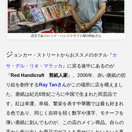
店主でありレッド・ハンドクラフト師のRayさん
ジ
ョンカー・ストリートからおススメのホテル『
カ
サ・デル・リオ・マラッカ
』に戻る途中にあるのが
『
Red Handicraft 剪紙人家
』。2006年、赤い唐紙の切
り絵を創作する
Ray Tanさん
がこの場所に店を構えまし
た。唐紙は紀元6世紀ごろに中国で生まれた民芸品で
す。紅は幸運、幸福、繁栄を表す中華圏では最も好まれ
る色であり、同じく吉祥を招く数字や漢字、モチーフを
薄い唐紙に刻んでものが、この店のメイン商品。自らの
手から作り出した商品でゲストを幸せにしたいという真