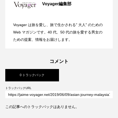
Voyager編集部
ガーデンバーベキューがリニューアル！
2026.07.28
リゾートホテル開業 GRAND MONday
Voyager は旅を愛し、旅で生かされる" 大人" のための
渋谷の真ん中に誕生！築50年のヴィンテ
2026.07.26
今年の夏はラグジュアリーなBBQ体験
Web マガジンです。40 代、50 代の旅を愛する男女の
Resort 東京ベイ舞浜
ための提案、情報をお届けします。
ージビルをライフスタイルホテルに コ
を ヒルトン成田
コメント
ンバージョンが際立つSHIFT HOTEL
0 トラックバック
SHIBUYA JINNAN
トラックバックURL
この記事へのトラックバックはありません。