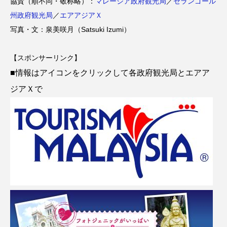
協賛（順不同・敬称略）：
マレーシア政府観光局
／
セランゴール
州政府観光局
／
エアアジアＸ
写真・文：泉美咲月（Satsuki Izumi）
【スポンサーリンク】
■情報はアイコンをクリックして各政府観光局とエアア
ジアＸで