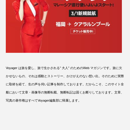
Voyager は旅を愛し、旅で生かされる” 大人” のためのWeb マガジンです。旅に欠
かせないもの、それは感動とストーリー、かけがえのない想い出。そのために実際
に取材を経て、生の声を伺い記事を制作しております。だからこそ、このサイト全
般において文章・画像等の無断転載、無断転記は固くお断りしております。文章、
写真の著作権はすべてVoyager編集部に帰属します。